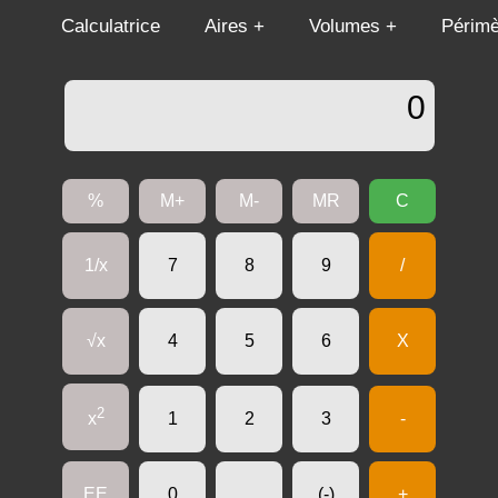
Calculatrice
Aires
Volumes
Périmè
0
%
M+
M-
MR
C
1/x
7
8
9
/
√x
4
5
6
X
2
x
1
2
3
-
EE
0
.
(-)
+