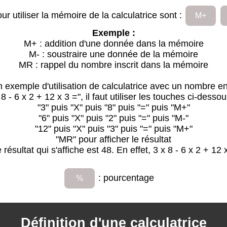
r utiliser la mémoire de la calculatrice sont :
M+
Exemple :
M+ : addition d'une donnée dans la mémoire
M- : soustraire une donnée de la mémoire
MR : rappel du nombre inscrit dans la mémoire
 exemple d'utilisation de calculatrice avec un nombre e
8 - 6 x 2 + 12 x 3 =", il faut utiliser les touches ci-dessou
"3" puis "X" puis "8" puis "=" puis "M+"
"6" puis "X" puis "2" puis "=" puis "M-"
"12" puis "X" puis "3" puis "=" puis "M+"
"MR" pour afficher le résultat
ésultat qui s'affiche est 48. En effet, 3 x 8 - 6 x 2 + 12
: pourcentage
%
Définition d'une calculatrice