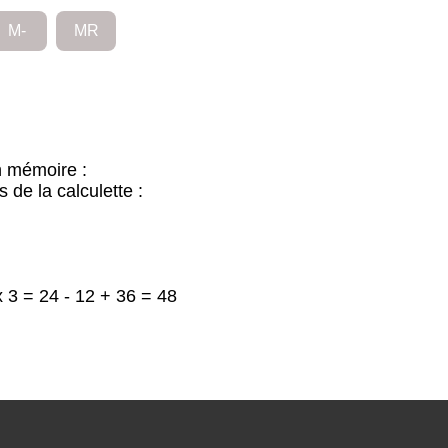
M-
MR
n mémoire :
s de la calculette :
 x 3 = 24 - 12 + 36 = 48