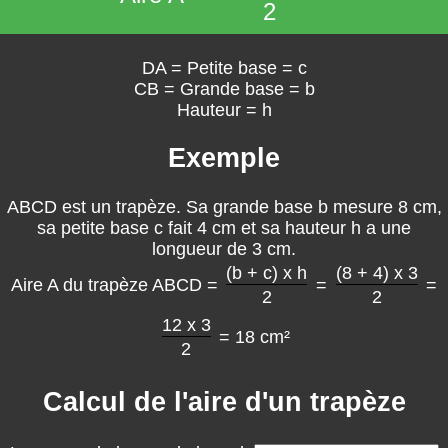
2
DA = Petite base = c
CB = Grande base = b
Hauteur = h
Exemple
ABCD est un trapèze. Sa grande base b mesure 8 cm,
sa petite base c fait 4 cm et sa hauteur h a une
longueur de 3 cm.
(b + c) x h
(8 + 4) x 3
Aire A du trapèze ABCD =
=
=
2
2
12 x 3
= 18 cm²
2
Calcul de l'aire d'un trapèze