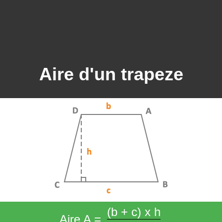
Aire d'un trapeze
(b + c) x h
Aire A =