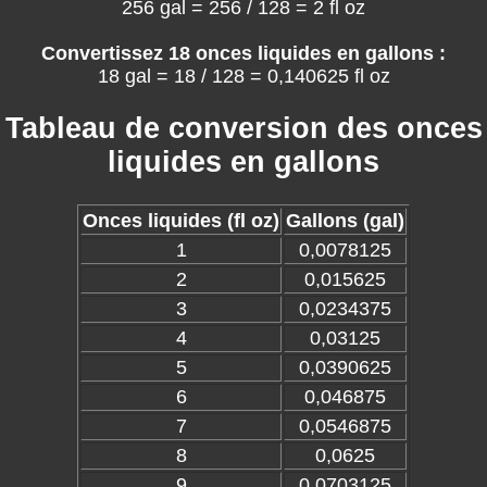
256 gal = 256 / 128 = 2 fl oz
Convertissez 18 onces liquides en gallons :
18 gal = 18 / 128 = 0,140625 fl oz
Tableau de conversion des onces
liquides en gallons
Onces liquides (fl oz)
Gallons (gal)
1
0,0078125
2
0,015625
3
0,0234375
4
0,03125
5
0,0390625
6
0,046875
7
0,0546875
8
0,0625
9
0,0703125