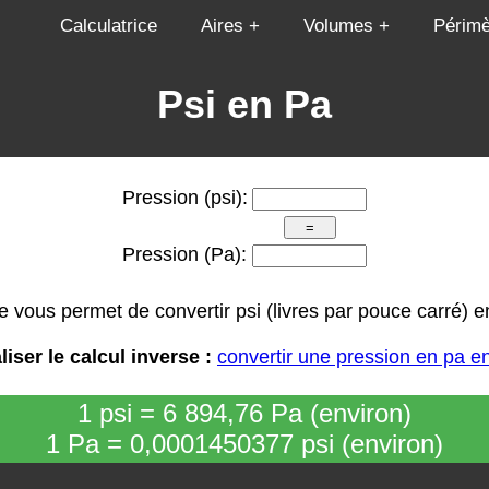
Calculatrice
Aires
Volumes
Périmè
Psi en Pa
Pression (psi):
Pression (Pa):
ce vous permet de convertir psi (livres par pouce carré) e
liser le calcul inverse :
convertir une pression en pa en
1 psi = 6 894,76 Pa (environ)
1 Pa = 0,0001450377 psi (environ)