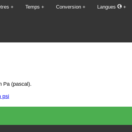
tres
Temps
Conversion
Langues
n Pa (pascal).
 psi