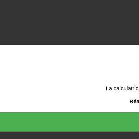
La calculatri
Réa